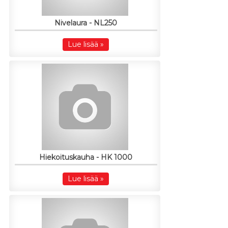
Nivelaura - NL250
Lue lisää »
Hiekoituskauha - HK 1000
Lue lisää »