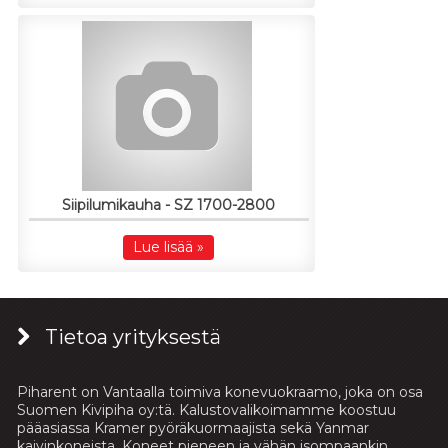
Siipilumikauha - SZ 1700-2800
Lue lisää »
Tietoa yrityksestä
Piharent on Vantaalla toimiva konevuokraamo, joka on osa
Suomen Kivipiha oy:tä. Kalustovalikoimamme koostuu
pääasiassa Kramer pyöräkuormaajista sekä Yanmar
kaivinkoneista. Koneet pieneen ja vähän isompaankin