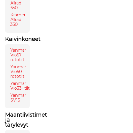
Allrad
650
Kramer
Allrad
350
Kaivinkoneet
Yanmar
Vio57
rototilt
Yanmar
Vio50
rototilt
Yanmar
Vio33+tilt
Yanmar
SV15
Maantiivistimet
ja
tärylevyt