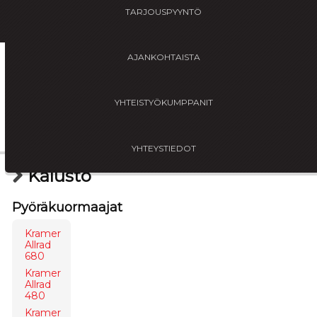
Sinikellonpolku 3 01300 Vantaa
TARJOUSPYYNTÖ
‌0400 924 157 tai 0400 452 532
info@piharent.com
AJANKOHTAISTA
YHTEISTYÖKUMPPANIT
YHTEYSTIEDOT
Kalusto
Pyöräkuormaajat
Kramer
Allrad
680
Kramer
Allrad
480
Kramer