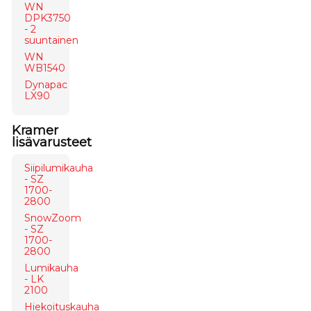
WN
DPK3750
- 2
suuntainen
WN
WB1540
Dynapac
LX90
Kramer
lisävarusteet
Siipilumikauha
- SZ
1700-
2800
SnowZoom
- SZ
1700-
2800
Lumikauha
- LK
2100
Hiekoituskauha